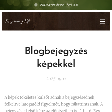
7940 Szentlőrinc Pécsi u. 6
Szójamag Kft
Blogbejegyzés
képekkel
2025.09.11
A képek tökéletes külsőt adnak a bejegyzésednek,
felkeltve látogatóid figyelmét, hogy rákattintsanak. A
bejegyzésed első képe az előnézetben is látható. Egy