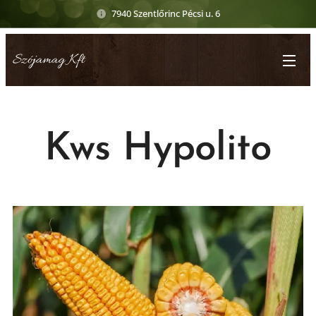
7940 Szentlőrinc Pécsi u. 6
Szójamag Kft
Kws Hypolito