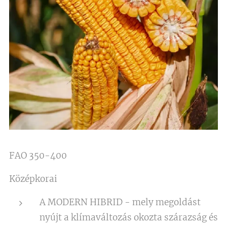
FAO 350-400
Középkorai
A MODERN HIBRID - mely megoldást
nyújt a klímaváltozás okozta szárazság és