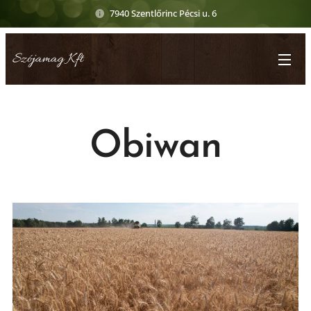
7940 Szentlőrinc Pécsi u. 6
Szójamag Kft
Obiwan