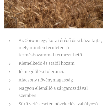
Az Obiwan egy korai érésű őszi búza fajta,
mely minden területen jó
terméshozammal termeszthető
Kiemelkedő és stabil hozam
Jó megdőlési tolerancia
Alacsony növénymagasság
Nagyon ellenálló a sárgarozsdával
szemben
Sűrű vetés esetén növekedésszabályozó