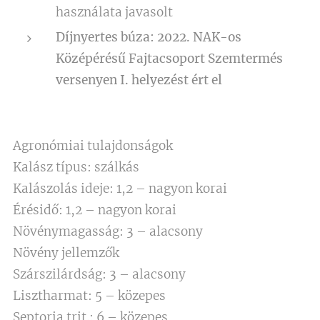
használata javasolt
Díjnyertes búza: 2022. NAK-os
Középérésű Fajtacsoport Szemtermés
versenyen I. helyezést ért el
Agronómiai tulajdonságok
Kalász típus: szálkás
Kalászolás ideje: 1,2 – nagyon korai
Érésidő: 1,2 – nagyon korai
Növénymagasság: 3 – alacsony
Növény jellemzők
Szárszilárdság: 3 – alacsony
Lisztharmat: 5 – közepes
Septoria trit.: 6 – közepes