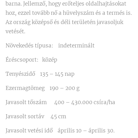
barna. Jellemző, hogy erőteljes oldalhajtásokat
hoz, ezzel tovább nő a hüvelyszám és a termés is.
Az ország középső és déli területén javasoljuk
vetését.
Növekedés típusa: indeterminált
Éréscsoport: közép
Tenyészidő 135 – 145 nap
Ezermagtömeg 190 – 200 g
Javasolt tőszám 400 – 430.000 csíra/ha
Javasolt sortáv 45 cm
Javasolt vetési idő április 10 – április 30.