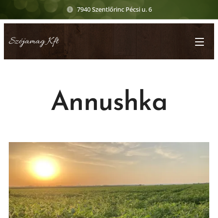
7940 Szentlőrinc Pécsi u. 6
Szójamag Kft
Annushka