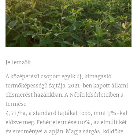
Jellemzők
A középérésű csoport egyik új, kimagasló
termőképességű fajtája. 2021-ben kapott állami
elismerést hazánkban. A Nébih kísérleteiben a
termése
4,7 t/ha, a standard fajtákat több, mint 9%-kal
előzve meg. Fehérjetermése 110%, az elmúlt két
év eredményei alapján. Magja sárgás, köldöke