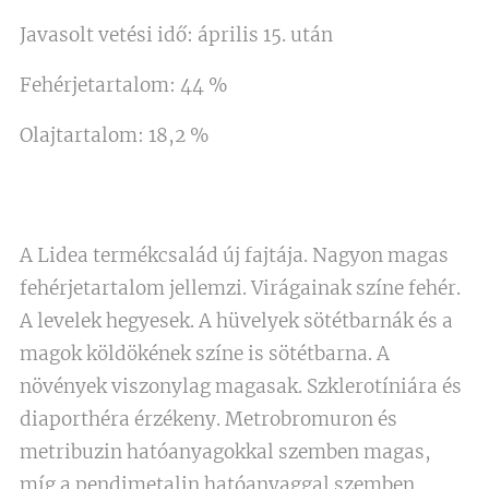
Javasolt vetési idő: április 15. után
Fehérjetartalom: 44 %
Olajtartalom: 18,2 %
A Lidea termékcsalád új fajtája. Nagyon magas
fehérjetartalom jellemzi. Virágainak színe fehér.
A levelek hegyesek. A hüvelyek sötétbarnák és a
magok köldökének színe is sötétbarna. A
növények viszonylag magasak. Szklerotíniára és
diaporthéra érzékeny. Metrobromuron és
metribuzin hatóanyagokkal szemben magas,
míg a pendimetalin hatóanyaggal szemben