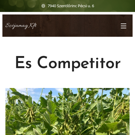
7940 Szentlőrinc Pécsi u. 6
Szójamag Kft
Es Competitor